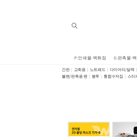
Skip to
content
P:인쇄물-백화점
G:판촉물-
간판
교회용
노트패드
다이어리/달력
볼펜/판촉용 펜
봉투
통합수저집
스티