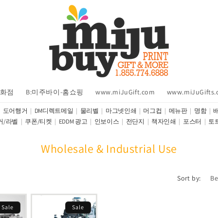
백화점
B:미주바이-홈쇼핑
www.miJuGift.com
www.miJuGifts
도어행거
DM디렉트메일
물리벨
마그넷인쇄
머그컵
메뉴판
명함
커/라벨
쿠폰/티켓
EDDM 광고
인보이스
전단지
책자인쇄
포스터
토
C
Wholesale & Industrial Use
o
l
Sort by:
l
e
Sale
Sale