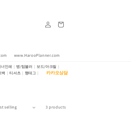
Log
Cart
in
.com
www.HarooPlanner.com
배너인쇄
병/텀블러
보드/아크릴
카카오상담
트백
티셔츠
행태그
3 products