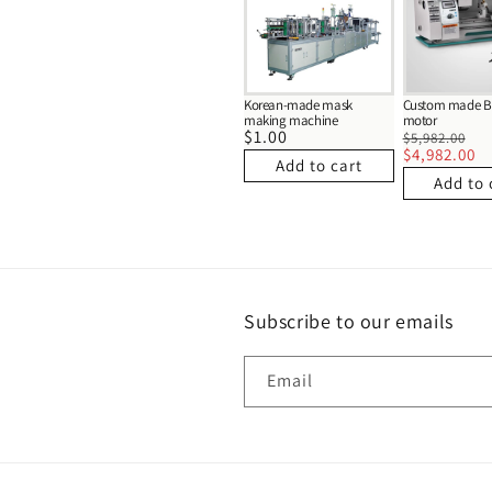
Korean-made mask
Custom made Br
making machine
motor
Regular
$1.00
Regular
S
$5,982.00
price
pr
price
$4,982.00
Add to cart
Add to 
Subscribe to our emails
Email