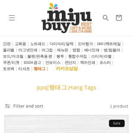
Skip to
content
Cart
간판
교회용
노트패드
다이어리/달력
도어행거
DM디렉트메일
물리벨
마그넷인쇄
머그컵
메뉴판
명함
배너인쇄
병/텀블러
보드/아크릴
볼펜/판촉용 펜
봉투
통합수저집
스티커/라벨
쿠폰/티켓
EDDM 광고
인보이스
전단지
책자인쇄
포스터
카카오상담
토트백
티셔츠
행태그
C
ppq|행태그;Hang Tags
o
l
Filter and sort
1 product
l
e
Sale
c