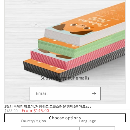
t
i
o
n
:
Subscribe to our emails
Email
3겹의 무게감 있으며, 저렴하고 고급스러운 행택&북마크.spp
Regular
Sale
From $145.00
$185.00
price
price
Choose options
Country/region
Language