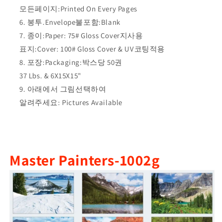
프
프
모든페이지:Printed On Every Pages
링
링
봉투.Envelope불포함:Blank
형
형
종이:Paper: 75# Gloss Cover지사용
카
카
표지:Cover: 100# Gloss Cover & UV코팅적용
렌
렌
포장:Packaging:박스당 50권
다...
다...
SKU:
SKU:
37 Lbs. & 6X15X15"
MWC8CC13.5
MWC8CC13.5
아래에서 그림선택하여
알려주세요: Pictures Available
Master Painters-1002g