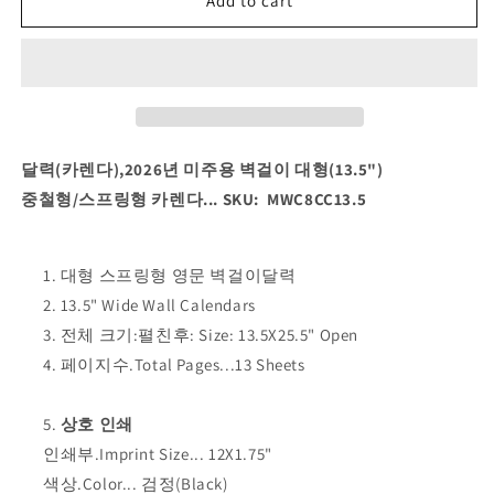
Add to cart
달
달
력
력
(카
(카
렌
렌
다),2026
다),2026
년
년
미
미
달력(카렌다),2026년 미주용 벽걸이 대형(13.5")
주
주
중철형/스프링형 카렌다... SKU: MWC8CC13.5
용
용
벽
벽
걸
걸
대형 스프링형 영문 벽걸이달력
이
이
13.5" Wide Wall Calendars
대
대
전체 크기:펼친후: Size: 13.5X25.5" Open
형
형
페이지수.Total Pages...13 Sheets
(13.5&quot;)
(13.5&quot;)
중
중
철
철
상호 인쇄
형/
형/
인쇄부.Imprint Size... 12X1.75"
스
스
색상.Color... 검정(Black)