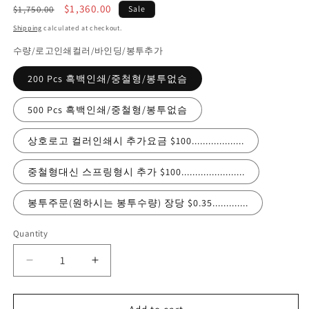
Regular
Sale
$1,360.00
$1,750.00
Sale
price
price
Shipping
calculated at checkout.
수량/로고인쇄컬러/바인딩/봉투추가
200 Pcs 흑백인쇄/중철형/봉투없슴
500 Pcs 흑백인쇄/중철형/봉투없슴
상호로고 컬러인쇄시 추가요금 $100...................
중철형대신 스프링형시 추가 $100.......................
봉투주문(원하시는 봉투수량) 장당 $0.35.............
Quantity
Quantity
Decrease
Increase
quantity
quantity
for
for