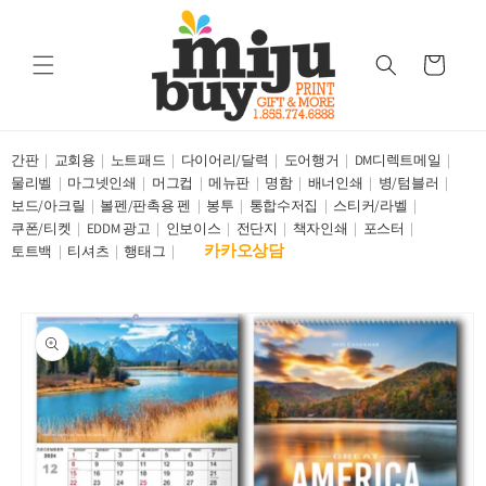
Skip to
content
Cart
간판
교회용
노트패드
다이어리/달력
도어행거
DM디렉트메일
물리벨
마그넷인쇄
머그컵
메뉴판
명함
배너인쇄
병/텀블러
보드/아크릴
볼펜/판촉용 펜
봉투
통합수저집
스티커/라벨
쿠폰/티켓
EDDM 광고
인보이스
전단지
책자인쇄
포스터
카카오상담
토트백
티셔츠
행태그
Skip to
product
information