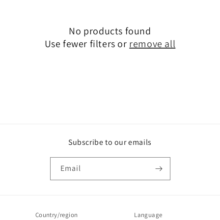
t
i
o
No products found
n
Use fewer filters or
remove all
:
Subscribe to our emails
Email
Country/region
Language