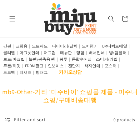
Skip to
content
Cart
간판
교회용
노트패드
다이어리/달력
도어행거
DM디렉트메일
물리벨
마그넷인쇄
머그컵
메뉴판
명함
배너인쇄
병/텀블러
보드/아크릴
볼펜/판촉용 펜
봉투
통합수저집
스티커/라벨
쿠폰/티켓
EDDM 광고
인보이스
전단지
책자인쇄
포스터
카카오상담
토트백
티셔츠
행태그
C
mb9-Other-기타 '미주바이' 쇼핑몰 제품 - 미주내
o
쇼핑/구매배송대행
l
l
Filter and sort
0 products
e
c