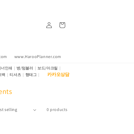
Log
Cart
in
.com
www.HarooPlanner.com
배너인쇄
병/텀블러
보드/아크릴
카카오상담
트백
티셔츠
행태그
nts
0 products