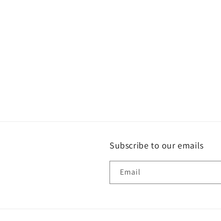
c
t
i
o
n
:
Subscribe to our emails
Email