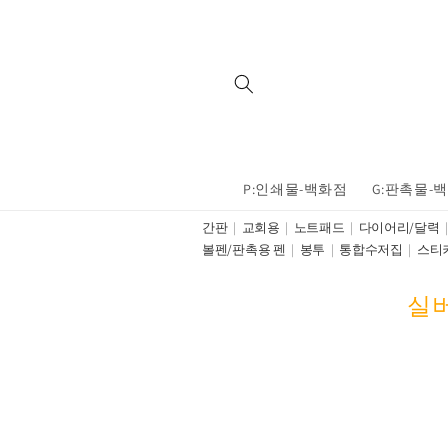
Skip to
content
P:인쇄물-백화점
G:판촉물-
간판
교회용
노트패드
다이어리/달력
볼펜/판촉용 펜
봉투
통합수저집
스티
C
실버
o
l
l
e