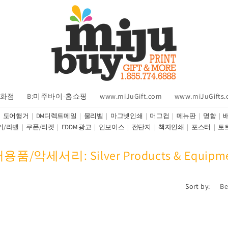
백화점
B:미주바이-홈쇼핑
www.miJuGift.com
www.miJuGifts
도어행거
DM디렉트메일
물리벨
마그넷인쇄
머그컵
메뉴판
명함
커/라벨
쿠폰/티켓
EDDM 광고
인보이스
전단지
책자인쇄
포스터
토
용품/악세서리: Silver Products & Equipme
Sort by: