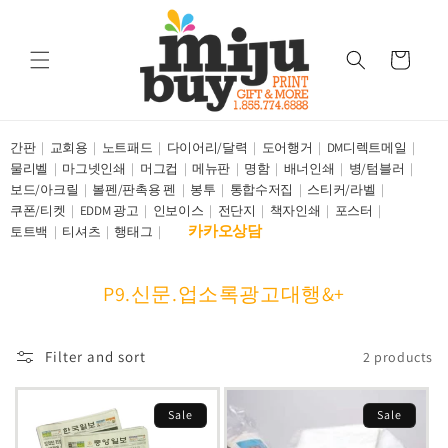
Skip to
content
Cart
간판
교회용
노트패드
다이어리/달력
도어행거
DM디렉트메일
물리벨
마그넷인쇄
머그컵
메뉴판
명함
배너인쇄
병/텀블러
보드/아크릴
볼펜/판촉용 펜
봉투
통합수저집
스티커/라벨
쿠폰/티켓
EDDM 광고
인보이스
전단지
책자인쇄
포스터
카카오상담
토트백
티셔츠
행태그
C
P9.신문.업소록광고대행&+
o
l
Filter and sort
2 products
l
e
Sale
Sale
c