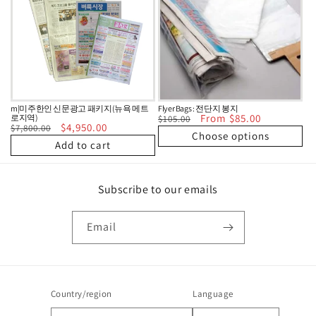
t
i
o
n
:
m|미주한인 신문광고 패키지(뉴욕 메트
Flyer Bags : 전단지 봉지
Regular
Sale
From $85.00
로지역)
$105.00
Regular
Sale
$4,950.00
price
price
$7,800.00
Choose options
price
price
Add to cart
Subscribe to our emails
Email
Country/region
Language