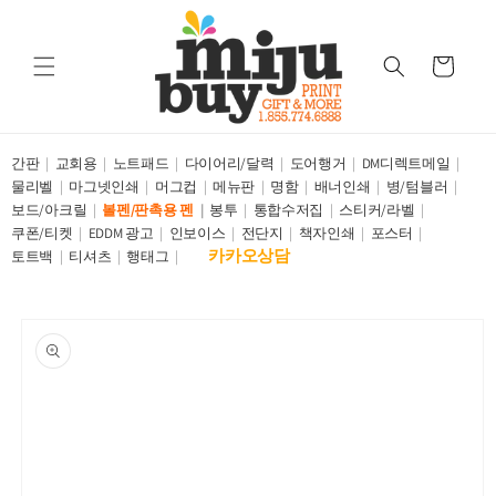
Skip to
content
Cart
간판
교회용
노트패드
다이어리/달력
도어행거
DM디렉트메일
물리벨
마그넷인쇄
머그컵
메뉴판
명함
배너인쇄
병/텀블러
보드/아크릴
볼펜/판촉용 펜
봉투
통합수저집
스티커/라벨
쿠폰/티켓
EDDM 광고
인보이스
전단지
책자인쇄
포스터
카카오상담
토트백
티셔츠
행태그
Skip to
product
information