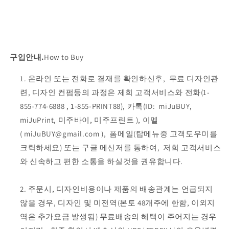
구입안내.
How to Buy
온라인 또는 전화로 결재를 확인하신후, 무료 디자인관
련, 디자인 컨펌등의 과정은 제희 고객서비스와 전화(1-
855-774-6888
, 1-855-PRINT88), 카톡(ID:
miJuBUY,
miJuPrint, 미주바이, 미주프린트
), 이멜
(
miJuBUY@gmail.com
), 폼메일(탑메뉴중 고객도우미를
크릭하세요) 또는 구글 메신저를 통하여, 저희 고객서비스
와 신속하고 편한 소통을 하실것을 권유합니다.
주문시, 디자인비용이나 제품의 배송관계는 언급되지
않을 경우,
디자인 및 미전역(본토 48개주에 한함, 이외지
역은 추가요금 발생됨) 무료배송
의 혜택이 주어지는 경우