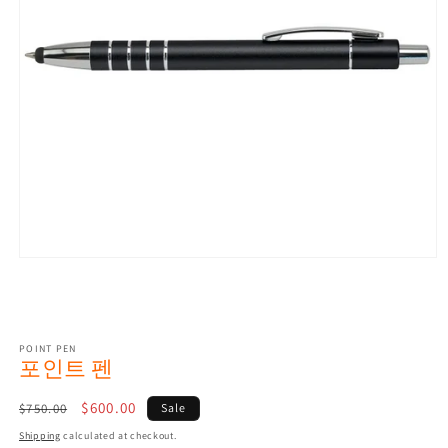
Open
media
1
in
modal
POINT PEN
포인트 펜
Regular
Sale
$600.00
$750.00
Sale
price
price
Shipping
calculated at checkout.