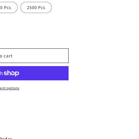
0 Pcs
2500 Pcs
o cart
ent options
.