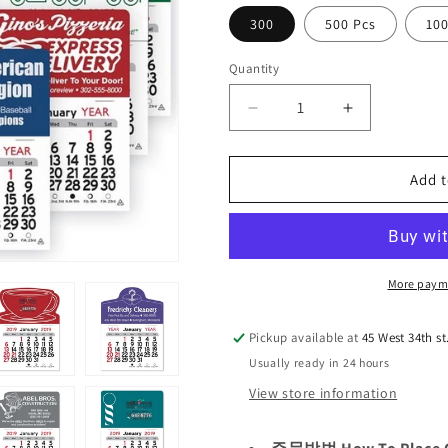
300
500 Pcs
100
Quantity
Quantity
Decrease
Increase
quantity
quantity
for
for
2026
2026
Add t
년
년
스
스
티
티
커
커
More paym
형
형
소
소
Pickup available at
45 West 34th st
형
형
Usually ready in 24 hours
칼
칼
View store information
렌
렌
다
다