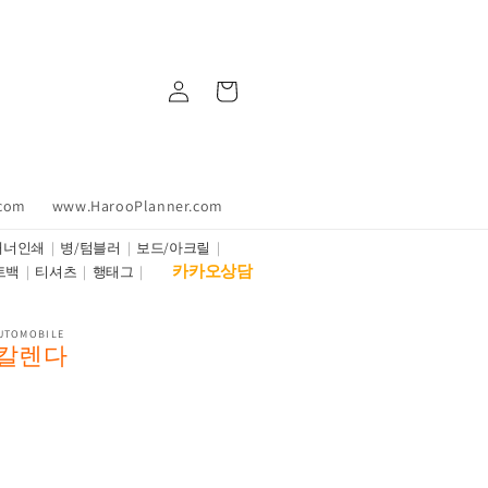
Log
Cart
in
.com
www.HarooPlanner.com
배너인쇄
병/텀블러
보드/아크릴
카카오상담
트백
티셔츠
행태그
AUTOMOBILE
형칼렌다