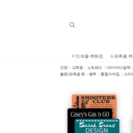
Skip to
content
P:인쇄물-백화점
G:판촉물-
간판
교회용
노트패드
다이어리/달력
볼펜/판촉용 펜
봉투
통합수저집
스티
Skip to
product
information