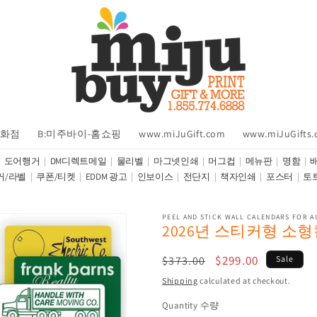
백화점
B:미주바이-홈쇼핑
www.miJuGift.com
www.miJuGifts
도어행거
DM디렉트메일
물리벨
마그넷인쇄
머그컵
메뉴판
명함
커/라벨
쿠폰/티켓
EDDM 광고
인보이스
전단지
책자인쇄
포스터
토
PEEL AND STICK WALL CALENDARS FOR 
2026년 스티커형 소
Regular
Sale
$299.00
$373.00
Sale
price
price
Shipping
calculated at checkout.
Quantity 수량