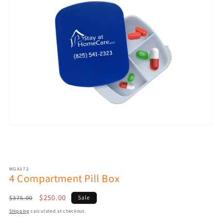
Open
media
1
in
modal
MGA172
4 Compartment Pill Box
Regular
Sale
$250.00
$375.00
Sale
price
price
Shipping
calculated at checkout.