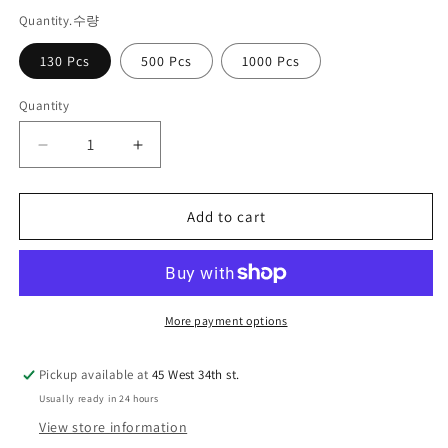
Quantity.수량
130 Pcs
500 Pcs
1000 Pcs
Quantity
Quantity
Decrease
Increase
quantity
quantity
for
for
4
4
Add to cart
Compartment
Compartment
Pill
Pill
Box
Box
More payment options
Pickup available at
45 West 34th st.
Usually ready in 24 hours
View store information