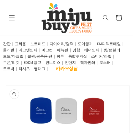
Skip to
content
Cart
간판
교회용
노트패드
다이어리/달력
도어행거
DM디렉트메일
물리벨
마그넷인쇄
머그컵
메뉴판
명함
배너인쇄
병/텀블러
보드/아크릴
볼펜/판촉용 펜
봉투
통합수저집
스티커/라벨
쿠폰/티켓
EDDM 광고
인보이스
전단지
책자인쇄
포스터
카카오상담
토트백
티셔츠
행태그
Skip to
product
information