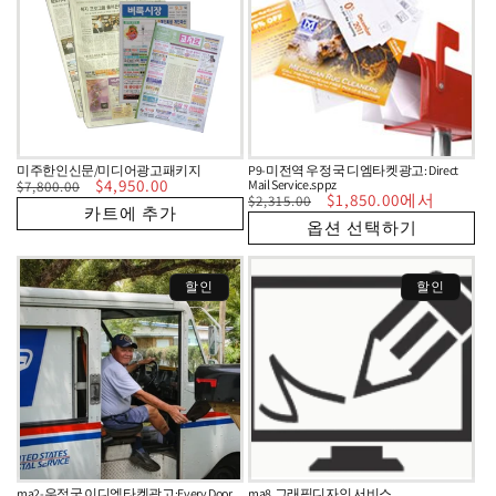
미주한인신문/미디어광고패키지
P9-미전역 우정국 디엠타켓광고: Direct
정
할
$4,950.00
Mail Service.sppz
$7,800.00
정
할
$1,850.00에서
가
인
$2,315.00
카트에 추가
가
인
가
옵션 선택하기
가
할인
할인
ma2-우정국 이디엠타켓광고:Every Door
ma8.그래픽디자인 서비스