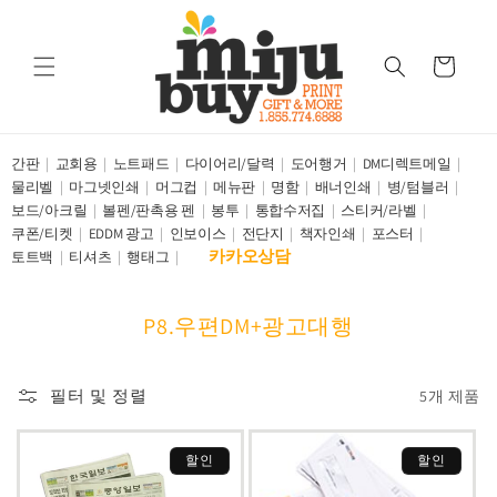
콘텐츠
로 건너
뛰기
카
트
간판
교회용
노트패드
다이어리/달력
도어행거
DM디렉트메일
물리벨
마그넷인쇄
머그컵
메뉴판
명함
배너인쇄
병/텀블러
보드/아크릴
볼펜/판촉용 펜
봉투
통합수저집
스티커/라벨
쿠폰/티켓
EDDM 광고
인보이스
전단지
책자인쇄
포스터
카카오상담
토트백
티셔츠
행태그
컬
P8.우편DM+광고대행
렉
션
필터 및 정렬
5개 제품
:
할인
할인