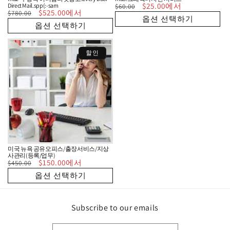
정
할
$25.00에서
Direct Mail.spp(:-sam
$60.00
정
할
$525.00에서
가
인
$780.00
옵션 선택하기
가
인
가
옵션 선택하기
가
할인
미국 뉴욕 공유오피스/출장서비스/지상
사관리(등록/업무)
정
할
$150.00에서
$450.00
가
인
옵션 선택하기
가
Subscribe to our emails