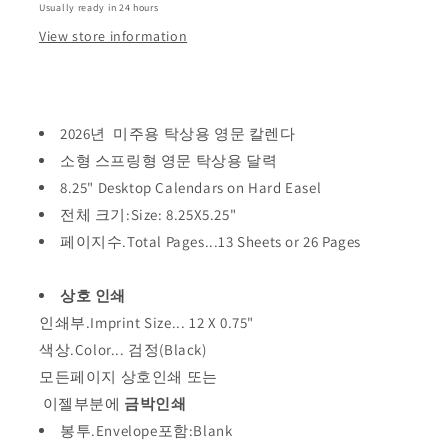
Usually ready in 24 hours
다:
다:
View store information
Desktop
Desktop
Calendar-
Calendar-
2027
2027
년
년
디
디
2026년 미주용 탁상용 영문 칼렌다
자
자
소형 스프링형 영문 탁상용 달력
인
인
8.25" Desktop Calendars on Hard Easel
준
준
전체 크기:Size: 8.25X5.25"
비
비
페이지수.Total Pages...13 Sheets or 26 Pages
중
중
(6
(6
월
월
상호 인쇄
이
이
인쇄부.Imprint Size... 12 X 0.75"
전
전
색상.Color... 검정(Black)
주
주
모든페이지 상호인쇄 또는
문
문
이젤부분에
금박인쇄
시
시
봉투.Envelope포함:Blank
동
동