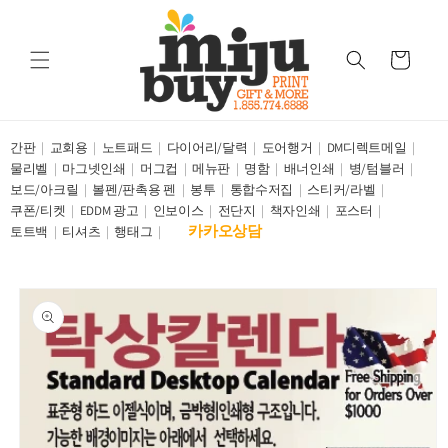
Skip to
content
Cart
간판
교회용
노트패드
다이어리/달력
도어행거
DM디렉트메일
물리벨
마그넷인쇄
머그컵
메뉴판
명함
배너인쇄
병/텀블러
보드/아크릴
볼펜/판촉용 펜
봉투
통합수저집
스티커/라벨
쿠폰/티켓
EDDM 광고
인보이스
전단지
책자인쇄
포스터
카카오상담
토트백
티셔츠
행태그
Skip to
product
information