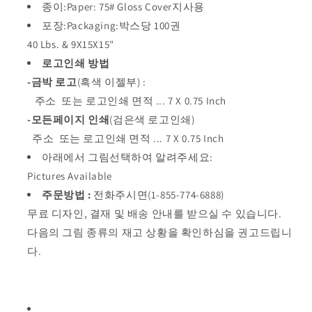
종이:Paper: 75# Gloss Cover지사용
일
일
포장:Packaging:박스당 100권
가
가
적
적
40 Lbs. &
9X15X15"
용)
용)
로고인쇄 방법
-금박 로고
(흑색 이젤부)
:
주소 또는 로고인쇄 면적 ... 7 X 0.75 Inch
-모든페이지 인쇄
(검은색 로고인쇄)
주소 또는 로고인쇄 면적 ... 7 X 0.75 Inch
아래에서 그림선택하여 알려주세요:
Pictures Available
주문방법 :
전화주시면(1-855-774-6888)
무료 디자인, 결재 및 배송 안내를 받으실 수 있습니다.
다음의 그림 종류의
재고 상황을 확인하심을 권고드립니
다.