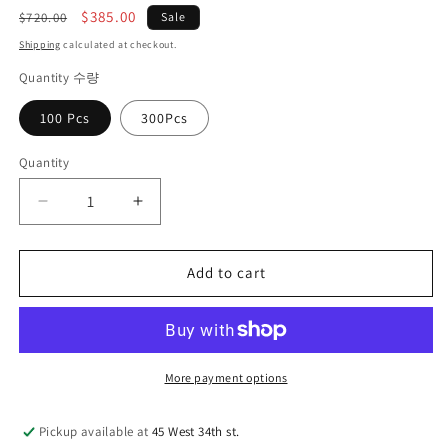
Regular
Sale
$385.00
$720.00
Sale
price
price
Shipping
calculated at checkout.
Quantity 수량
100 Pcs
300Pcs
Quantity
Quantity
Decrease
Increase
quantity
quantity
for
for
Add to cart
미
미
주
주
용
용
탁
탁
상
상
More payment options
용
용
칼
칼
Pickup available at
45 West 34th st.
렌
렌