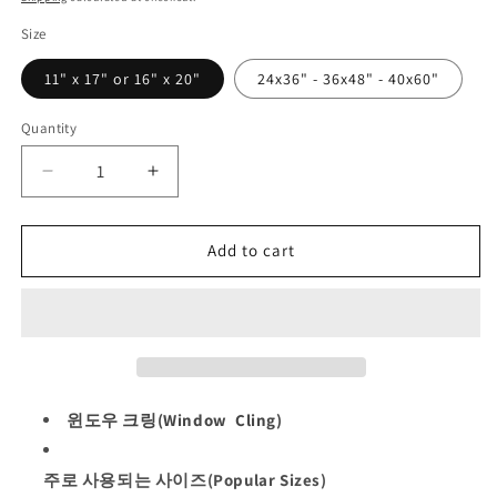
Size
11" x 17" or 16" x 20"
24x36" - 36x48" - 40x60"
Quantity
Quantity
Decrease
Increase
quantity
quantity
for
for
Add to cart
윈
윈
도
도
우
우
크
크
링
링
(Window
(Window
Cling),
Cling),
윈도우 크링(Window Cling)
8
8
mil
mil
White
White
주로 사용되는 사이즈(Popular Sizes)