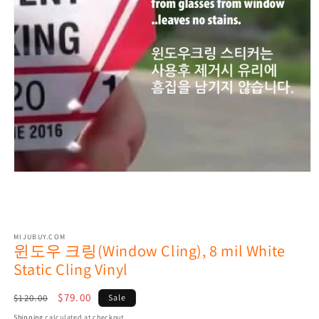
Open
media
1
in
modal
MIJUBUY.COM
윈도우 크링(Window Cling), 8 mil White
Static Cling Vinyl
Regular
Sale
$79.00
$120.00
Sale
price
price
Shipping
calculated at checkout.