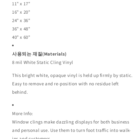
Static
Static
11" x 17"
Cling
Cling
16" x 20"
Vinyl
Vinyl
24" x 36"
36" x 48"
40" x 60"
사용되는 재질(Materials)
8 mil White Static Cling Vinyl
This bright white, opaque vinyl is held up firmly by static.
Easy to remove and re-position with no residue left
behind.
More Info:
Window clings make dazzling displays for both business
and personal use. Use them to turn foot traffic into walk-
ins and customers.