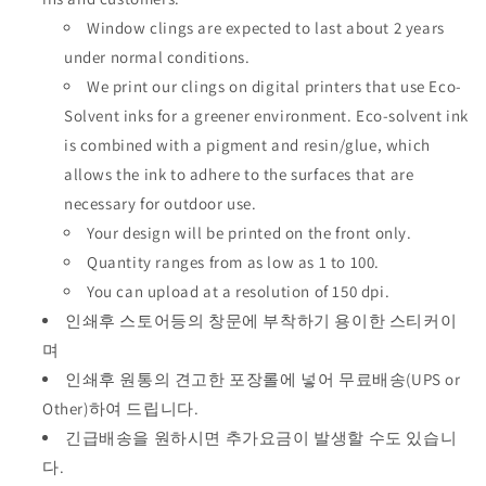
Window clings are expected to last about 2 years
under normal conditions.
We print our clings on digital printers that use Eco-
Solvent inks for a greener environment. Eco-solvent ink
is combined with a pigment and resin/glue, which
allows the ink to adhere to the surfaces that are
necessary for outdoor use.
Your design will be printed on the front only.
Quantity ranges from as low as 1 to 100.
You can upload at a resolution of 150 dpi.
인쇄후 스토어등의 창문에 부착하기 용이한 스티커이
며
인쇄후 원통의 견고한 포장롤에 넣어 무료배송(UPS or
Other)하여 드립니다.
긴급배송을 원하시면 추가요금이 발생할 수도 있습니
다.