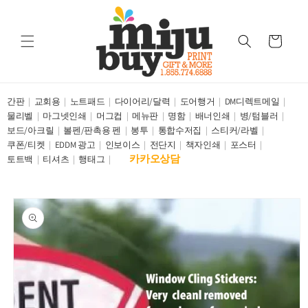
Skip to
content
Cart
간판
교회용
노트패드
다이어리/달력
도어행거
DM디렉트메일
물리벨
마그넷인쇄
머그컵
메뉴판
명함
배너인쇄
병/텀블러
보드/아크릴
볼펜/판촉용 펜
봉투
통합수저집
스티커/라벨
쿠폰/티켓
EDDM 광고
인보이스
전단지
책자인쇄
포스터
카카오상담
토트백
티셔츠
행태그
Skip to
product
information