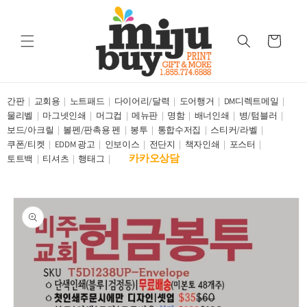
Skip to
content
Cart
간판
교회용
노트패드
다이어리/달력
도어행거
DM디렉트메일
물리벨
마그넷인쇄
머그컵
메뉴판
명함
배너인쇄
병/텀블러
보드/아크릴
볼펜/판촉용 펜
봉투
통합수저집
스티커/라벨
쿠폰/티켓
EDDM 광고
인보이스
전단지
책자인쇄
포스터
카카오상담
토트백
티셔츠
행태그
Skip to
product
information