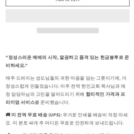
주
주
한
한
인
인
교
교
회
회
맞
맞
춤
춤
헌
헌
"정성스러운 예배의 시작, 깔끔하고 품격 있는 헌금봉투로 준
금
금
비하세요."
봉
봉
매주 드려지는 성도님들의 귀한 마음을 담는 그릇이기에, 더
투
투
(1,000
(1,000
정성스럽게 만들었습니다. 미주 전역 한인교회 목사님과 재
매
매
정 담당자님의 고민을 덜어드리기 위해
합리적인 가격과 프
부
부
리미엄 서비스
를 준비했습니다.
터
터
-5000
-5000
🚚 미 전역 무료 배송 (UPS):
무거운 인쇄물 배송비 걱정 마세
매
매
요. 미 본토 48개 주 어디든 무료로 안전하게 보내드립니다.
이
이