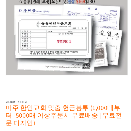
Open
media
1
in
modal
MIJUBUY.COM
미주 한인교회 맞춤 헌금봉투 (1,000매부
터 -5000매 이상주문시 무료배송 | 무료전
문 디자인)