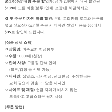
상
상
💰 1,000장 대량 주문 할인가:
정가 $180에서 대폭 할인된
주
주
$139
에 모든 비용(봉투+인쇄+포장)을 해결하세요.
문
문
시
시
🎨 첫 주문 디자인 특별 할인:
우리 교회만의 로고와 문구를
무
무
넣고 싶으신가요? 첫 주문 시 디자인 셋업 비용을 $60에서
료
료
$35
로 할인해 드립니다.
배
배
송
송
[상품 상세 스펙]
|
|
ㅇ
상품명:
미주교회 헌금봉투
무
무
ㅇ
수량:
1,000매 (천장)
료
료
ㅇ
인쇄 사양:
고품질 단색 인쇄
전
전
(블루/검정 등 선택 가능)
문
문
ㅇ
디자인:
십일조, 감사헌금, 선교헌금, 주정헌금등
디
디
교회 필요에 맞춘 1:1 맞춤 디자인
자
자
인)
인)
ㅇ
사이즈 및 재질:
헌금 지폐가 비치지 않는
도톰하고 고급스러운 용지 사용
[주문 방법]